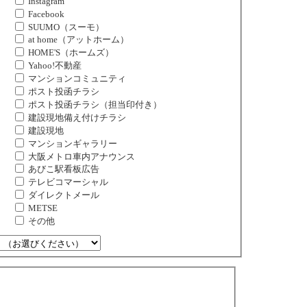
Instagram
Facebook
SUUMO（スーモ）
at home（アットホーム）
HOME'S（ホームズ）
Yahoo!不動産
マンションコミュニティ
ポスト投函チラシ
ポスト投函チラシ（担当印付き）
建設現地備え付けチラシ
建設現地
マンションギャラリー
大阪メトロ車内アナウンス
あびこ駅看板広告
テレビコマーシャル
ダイレクトメール
METSE
その他