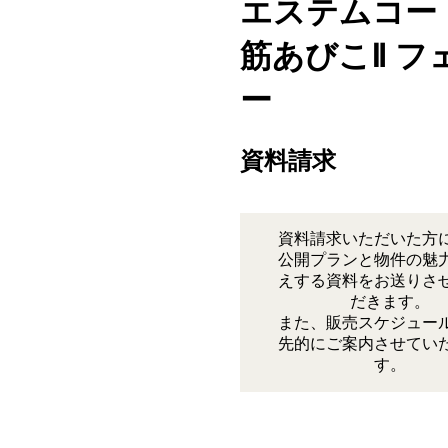
エステムコー
筋あびこⅡ フ
ー
資料請求
資料請求いただいた方
公開プランと物件の魅
えする資料をお送りさ
だきます。
また、販売スケジュー
先的にご案内させてい
す。