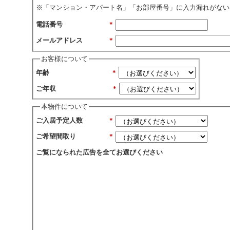
※「マンション・アパート名」「お部屋番号」に入力漏れがない
電話番号
*
メールアドレス
*
お客様について
年齢
*
ご年収
*
本物件について
ご入居予定人数
*
ご希望間取り
*
ご覧になられた広告を全てお選びください