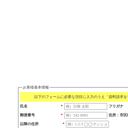
お客様基本情報
以下のフォームに必要な項目に入力のうえ「資料請求を
氏名
*
フリガナ
郵便番号
*
住所：市区
以降の住所
*