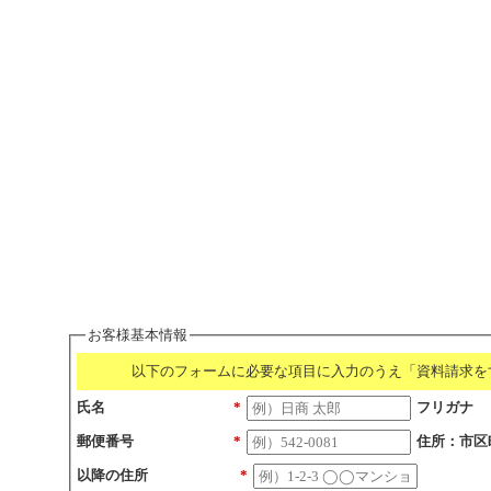
お客様基本情報
以下のフォームに必要な項目に入力のうえ「資料請求を
氏名
*
フリガナ
郵便番号
*
住所：市区
以降の住所
*