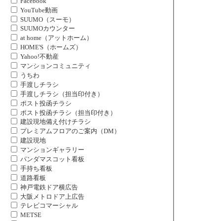
Facebook
YouTube動画
SUUMO（スーモ）
SUUMOカウンター
at home（アットホーム）
HOME'S（ホームズ）
Yahoo!不動産
マンションコミュニティ
うちわ
手渡しチラシ
手渡しチラシ（担当印付き）
ポスト投函チラシ
ポスト投函チラシ（担当印付き）
建設現地備え付けチラシ
プレミアムフロアのご案内（DM）
建設現地
マンションギャラリー
パンダマスコット看板
手持ち看板
道路看板
神戸電鉄ドア横広告
大阪メトロドア上広告
テレビコマーシャル
METSE