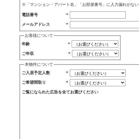
※「マンション・アパート名」「お部屋番号」に入力漏れがない
電話番号
*
メールアドレス
*
お客様について
年齢
*
ご年収
*
本物件について
ご入居予定人数
*
ご希望間取り
*
ご覧になられた広告を全てお選びください